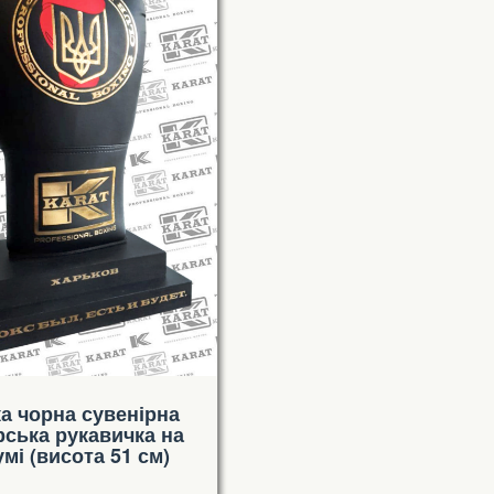
а чорна сувенірна
рська рукавичка на
умі (висота 51 см)